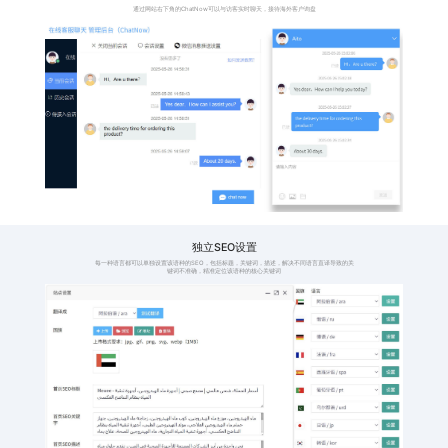
格，避免产品价格显
时，
示过高或者过低
件并
114