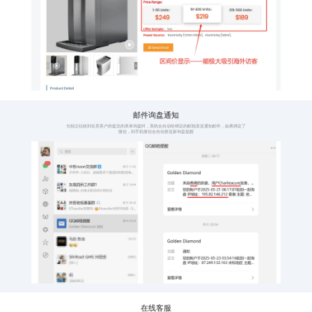
全语种覆盖
子语
覆盖全球114种语言
一种
点
语种涵盖全球五大
114
洲，114种互联网人
点，
类通用语言，真正做
更广
到全球业务布局
询盘
产品区间价展示
询盘
按不同产品数量显示
有询
价格区间
发送
阶梯式展示采购价
当用