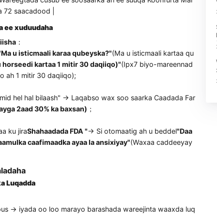
oo ay oggolaadeen faahfaahinta Khaliijka)
on Bariga Dhexe Gujisiga ayaa kordhay 35% |
 dhaqanka
| Nooca Jarmalka ayaa lagu ogaaday "Nolosha Su
a ee Joogtada ah 12 saacadood (maray tijaabada Tüv Rhei
absan Tilmaamaha Dawladaha Beenta ee EU |
adaha Shiinaha ee sawirka → Si otomaatig ah ugu beddel Is
lka ah | Wareegtada cusub ee soosaarka ah ee suuqa Koonfu
ood ilaa 72 saacadood |
ka xadka ee xuduudaha
macaamiisha
：
diiyay:
"Ma u isticmaali karaa qubeyska?"
(Ma u isticmaali ka
waxay u horseedi kartaa 1 mitir 30 daqiiqo)"
(Ipx7 biyo-mar
heer oo ah 1 mitir 30 daqiiqo);
：
Soo iibso mid hel hal bilaash" → Laqabso wax soo saarka Caa
0%" (Shayga 2aad 30% ka baxsan)
；