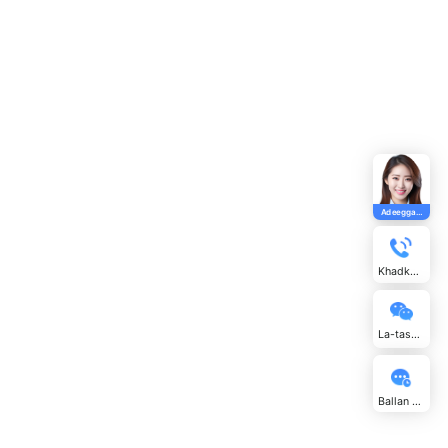
coon u s
dbi fur
iga leh
e shirk
ga jawi