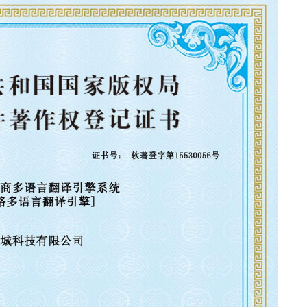
 kordhay 30%;
"xukunka"
loo tababaray ee heshiiska 2025 "ee 'Depa Digital', si firfir
da sheyga eber-eber"
；
blolic'
uqadaha badan la wadaago
"Nidaamka Silk Roo ee SEO"
U gu
ameynta loop xidhan oo ah mid adag oo caalami ah.
 ka gudbisa ilbaxnimada.
"Bridge"
Waa qaab dhismeedka caql
ee waqtiga dhabta ah - kani waa jiritaanka xudunta xudunta e
o xuduudaha ee jawiga ganacsiga ee jaranjarada ah ee jawi
iga.