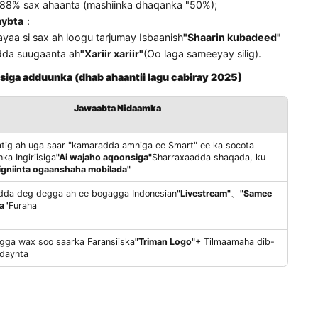
a waxaa ku jira
Shahaadada FDA "
→ Si otomaatig ah u bedd
iyo maamulka caafimaadka ayaa la ansixiyay"
(Waxaa cad
aska xaaladaha
eyraadka Luqadda
：
eh Corpus → iyada oo loo marayo barashada wareejinta waa
 Uzbek"
88% sax ahaanta (mashiinka dhaqanka "50%);
ofka Qaybta
：
nuhu" ayaa si sax ah loogu tarjumay Isbaanish
"Shaarin kub
rjumaadda suugaanta ah
"Xariir xariir"
(Oo laga sameeyay silig
ta ganacsiga adduunka (dhab ahaantii lagu cabiray 2025)
Jawaabta Nidaamka
i otomaatig ah uga saar "kamaradda amniga ee Smart" ee ka socot