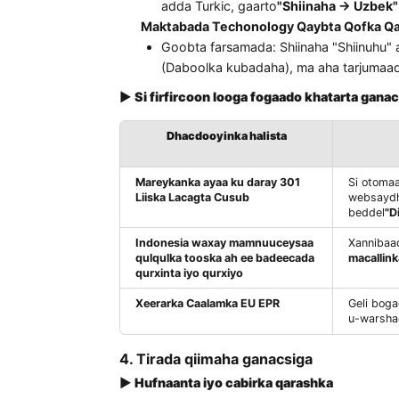
La soco sharaxaad Turkiga Turkig
wooyinka aaladaha caafimaadka 
Maamulka Dawooyinka Turkiga).
3. Kiisaska teknolojiyada iyo kiis
▶
Jebinta saameynta Matayos ee Kh
Bilowga qabow ee luqadaha yaryar
Suuqa cusub ee Uzbekistan ma l
adda Turkic, gaarto
"Shiinaha →
Maktabada Techonology Qaybta Q
Goobta farsamada: Shiinaha "Shii
(Daboolka kubadaha), ma aha ta
▶
Si firfircoon looga fogaado khatar
Dhacdooyinka halista
Mareykanka ayaa ku daray 301
S