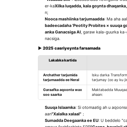
▶
Magaca macnaha iyo dhibcaha xan
"Wadada silk"
: Qaadashada howlgalk
er-ka
Xilka luqadda, kala goynta d
n;
Nooca mashiinka tarjumaadda
: Ma 
badeecadaha 'Peotity Probites × s
anka Ganacsiga AI
, garaw kala-gu
nacsiga.
▶
2025 casriyeynta farsamada
Lakabka kartida
Archather tarjumida
Isku darka T
tarjumaadda ee Neral
tarjumay (oo 
Garaafka aqoonta wax
Maktabadda M
soo saarka
ahaan: