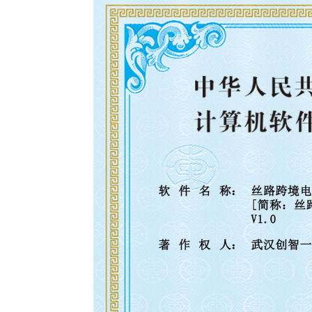
ga ah)
, booska qaddarka ah waxaa
Ka "u hoggaansanaanta" saadaalinta 
Iyada oo ku saleysan moodalka horay 
oo saar nooca Singapore.
"Calaamad
Laga bilaabo "aaladaha" si "loo yaqaan '
iyo
"Bridge Bridge CMS"
Barkadda l
ayaasha dhaqameed dhaqameed iyo s
Magacaabista Tufaax
：
"Wadada silk"
Waa kanaalo luqadeed oo
ee lagula tacaalo isbeddelada sharciga 
adaha waaweyn ee xuduudaha yar-yar iy
ga ah ee jawiga jawiga ah ee jawiga jaw