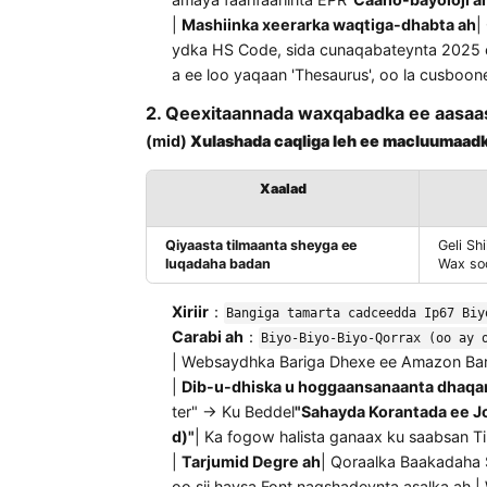
Suuqa Islaamka
: Si otomaatig ah u
aan
"Xalalka xalaal"
；
Sumadda Deegaanka ee EU
: U bed
amaya faahfaahinta EPR
"Caano-bayo
|
Mashiinka xeerarka waqtiga-dhab
ydka HS Code, sida cunaqabateynta 2
a ee loo yaqaan 'Thesaurus', oo la c
2. Qeexitaannada waxqabadka ee a
(mid)
Xulashada caqliga leh ee macl
Xaalad
Qiyaasta tilmaanta sheyga ee
luqadaha badan
Xiriir
：
Bangiga tamarta cadceedda I