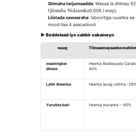
Liiska Lacagta Cusub
w
b
Indonesia waxay mamnuuceysaa
X
qulqulka tooska ah ee badeecada
m
qurxinta iyo qurxiyo
Xeerarka Caalamka EU EPR
G
u
4. Tirada qiimaha ganacsiga
▶
Hufnaanta iyo cabirka qarashka
Qiimaha tarjumaadda
: Waxaa la dh
Qiimaha Nidaamka
0.006 / eray);
Liistada xawaaraha
: Isboortiga ru
mood ilaa 4 saacadood.
▶
Beddelaad iyo cabbir xakameyn
suuq
Tilmaamayaasha 