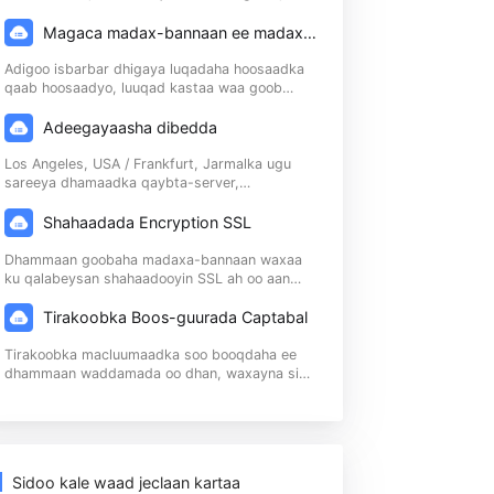
114 luqadood, oo daboolaya shan qaacid oo
adduunka ah, 114 ee luqadaha caadiga ah, runti
ee Crop
waxay gaarayaan qaab dhismeedka ganacsiga
waawey
adduunka
Magaca madax-bannaan ee madax-bannaan
Adigoo isbarbar dhigaya luqadaha hoosaadka
ooyinka
qaab hoosaadyo, luuqad kastaa waa goob
ee
Go'a
madax-bannaan (nooca aan-hoosaadka ahayn),
lka ga
iyo 114 luqadood, i. 11 ...
Adeegayaasha dibedda
Los Angeles, USA / Frankfurt, Jarmalka ugu
sareeya dhamaadka qaybta-server,
macaamiisha dibadaha ayaa ku bilaabata
ilbiriqsiyo gudahood | Miisaaniyadda Mashiinka
Shahaadada Encryption SSL
Raadinta Google Raadinta
Dhammaan goobaha madaxa-bannaan waxaa
ku qalabeysan shahaadooyin SSL ah oo aan
lahayn wax iibsiyada kala duwan,
shahaadooyinka sirta ah ee ku saleysan
Tirakoobka Boos-guurada Captabal
kaabayaasha furaha bulshada (PKI) | Raadinta
saale
Goole ...
Tirakoobka macluumaadka soo booqdaha ee
dhammaan waddamada oo dhan, waxayna si