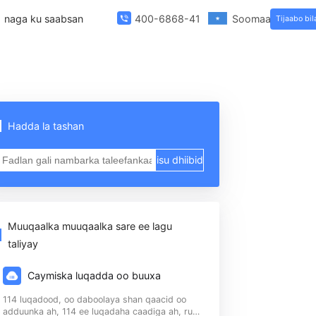
ta Template
naga ku saabsan
400-6868-419
Hadda la tashan
468
isu dhiibid
",
, iyo
Muuqaalka muuqaalka sare ee lagu
taliyay
Caymiska luqadda oo buuxa