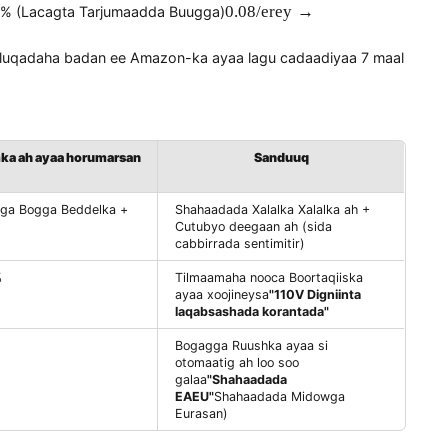
ebsaydhka Ingiriisiga
"Ai wajaho aqoonsiga"
Sharraxaadda shaqada,
eddel
"Digniinta ogaanshaha mobilada"
annibaadda deg degga ah ee bogagga Indonesian
"Livestream"
、
"S
acallinka '
Furaha
eli bogagga wax soo saarka Faransiiska
"Triman Logo"
+ Tilmaamaha
-warshadaynta
0.
0.08/
erey
→
imay 92% (Lacagta Tarjumaadda Buugga)
0
8
ushka ee luqadaha badan ee Amazon-ka ayaa lagu cadaadiyaa
/
W
o
r
d
muhiimka ah ayaa horumarsan
Sanduuq