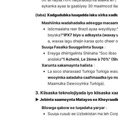
Carabi ah
：
Biyo-Biyo-Biyo-Qorrax (
| Websaydhka Bariga Dhexe ee Amaz
|
Dib-u-dhiska u hoggaansanaanta
ter" → Ku Beddel
"Sahayda Korantad
d)"
| Ka fogow halista ganaax ku sa
|
Tarjumid Degre ah
| Qoraalka Baak
oo sii haysa Font naqshadeynta asa
eykanka ayaa la gaabiyey 30 maalm
(laba)
Xadgudubka luuqadda isku xir
Mashiinka wadahadalka adeegga 
Isticmaalaha reer Brazil ayaa wey
beyska?
"IPX7 biyo u adkaysta (
a, waxaa lagu dhejin karaa qoto d
Suuqa Fasalka Suuqgelinta Suuqa
Ereyga dhiirrigelinta Shiinaha "
ansiiska
"1 Acheté, Le 2ème à 7
Xarunta xakamaynta halista
：