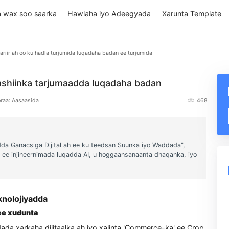
Qiimaha wax soo saarka
Hawlaha iyo Adeegyada
Xarun
 Silsilad xariir ah oo ku hadla turjumida luqadaha badan ee turjumida
jiyo mashiinka tarjumaadda luqadaha badan
ngzhi
Qoraa: Aasaasida
Luuqadda Ganacsiga Dijital ah ee ku teedsan Suunka iyo Waddada
 cabbir ee injineernimada luqadda AI, u hoggaansanaanta dhaqanka
yo Teknolojiyadda