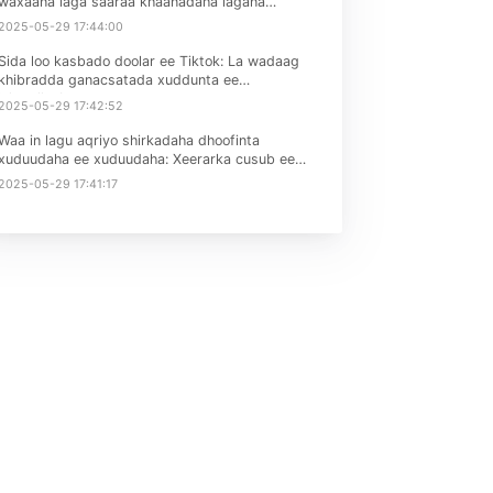
Maqaallada kulul
per Bat
Alaabada lagu ciyaaro ee carruurta ee EU iyo UK
nlan
waa inay buuxiyaan heerarka EN71
2025-05-29 17:45:36
baanish
Sharciga batteriga ee EU-da ayaa la tirinayaa,
rta Mar
waxaana laga saaraa khaanadaha lagana
mamnuucay inuu iibiyo iyada oo aan loo
2025-05-29 17:44:00
hoggaansanayn. Iibiyeyaashu waa inay iska
hubiyaan naftooda!
Sida loo kasbado doolar ee Tiktok: La wadaag
khibradda ganacsatada xuddunta ee
iskutallaabta
2025-05-29 17:42:52
rtaa qu
Waa in lagu aqriyo shirkadaha dhoofinta
eennad
xuduudaha ee xuduudaha: Xeerarka cusub ee
Amazon ee May
2025-05-29 17:41:17
dada Far