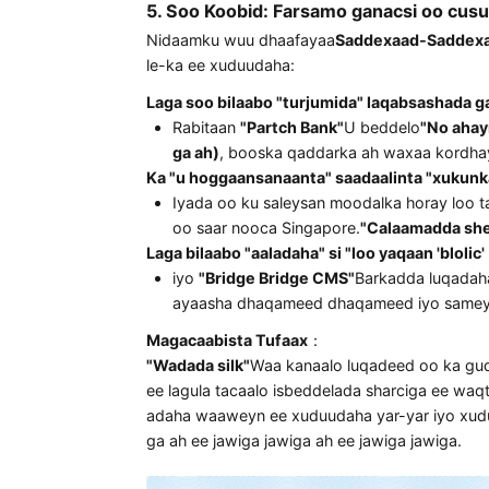
mashriqber
Heerka Badeecada
dhexe
40%
Latin America
Heerka lacag celi
Yurubta bari
Heerka muranka 
5. Soo Koobid: Farsamo ganacsi 
Nidaamku wuu dhaafayaa
Saddexaad-S
le-ka ee xuduudaha:
Laga soo bilaabo "turjumida" laqabsas
Rabitaan
"Partch Bank"
U beddelo
"N