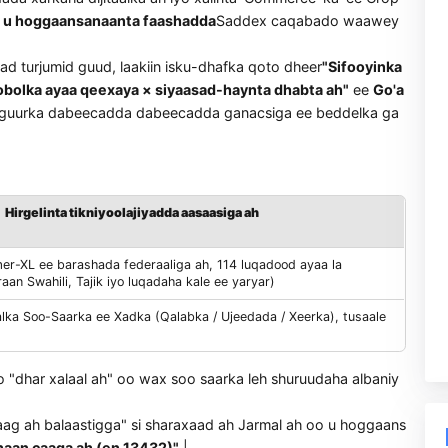
uunka ee xudunta
a wadada xarkaha dijitaalka ah iyo xalinta 'Commerce-ka' 
haqanka, u hoggaansanaanta faashadda
Saddex caqabado 
aha aalad turjumid guud, laakiin isku-dhafka qoto dheer
"Sif
uuqa gobolka ayaa qeexaya × siyaasad-haynta dhabta ah"
urka ka-guurka dabeecadda dabeecadda ganacsiga ee bedde
Hirgelinta tikniyoolajiyadda aasaasiga ah
ransformer-XL ee barashada federaaliga ah, 114 luqadood ayaa la
ay ku jiraan Swahili, Tajik iyo luqadaha kale ee yaryar)
uuqaalka Soo-Saarka ee Xadka (Qalabka / Ujeedada / Xeerka), tu