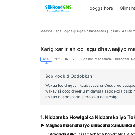
bogga hore
Meesha Hada:
Bogga guriga
>
Shahaadada jilicsan
>
Xarig xariir ah oo lagu dhawaa
Asal
2025-06-05
Xigasho: Magaalada Chua
ah
Soo Koobid Qodobkan
Waxaa loo dhigay "Kaabayaasha Cusub ee 
waxay si qoto dheer u midaysaa saddexda
go'aan qaadashada sirdoonka ganacsiga.
1. Nidaamka Howlgalka Nidaamka i