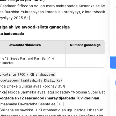
 aqoonso "dhar xalaal ah" oo wax soo saarka leh shuruudaha 
delo "caag ah balaastigga" si sharaxaad ah Jarmal ah oo u 
loji ahaan caaga ah (en 13432)"
|
ta ah
| Gaaritaan firfircoon oo loo maro maktabadda Kastan
025 ee Ruushka-Yukreeniyaan liistada la kordhiyay), diinta
usbooneysiiyay 2025.5) |
asaasiga ah iyo awood-siinta ganacsiga
uumaadka badeecada
Jawaabta Nidaamka
Qiimaha gana
Geli Shiine "Shiinees Partland Part Bank" →
Wax soo saarka:
p67 Biyo-celintu (FCC / CE shahaadayn)