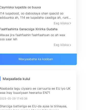
toos ah u soo bandhigi karaan aagagga,
booqdaha UV iyo PV, PC-ga iyo xogta
albaniy
soodhaca taleefanka gacanta, iwm.
hoggaans
Sidoo kale waad jeclaan kartaa
ka ee Ke
Caymiska luqadda oo buuxa
Ma
 tabeelk
114 luqadood, oo daboolaya shan qaacid oo
Ad
adduunka ah, 114 ee luqadaha caadiga ah, runti
qa
waxay gaarayaan qaab dhismeedka ganacsiga
ma
Eeg kiiska
adduunka
iyo
Faahfaahinta Ganacsiga Xiriirka Gudaha
De
Waxaa jira faahfaahin faahfaahsan oo ah wax
Lu
soo saar leh
si 
csiga
fur
Eeg kiiska
ay
luq
er
Waxyaabaha ka kooban
ee 