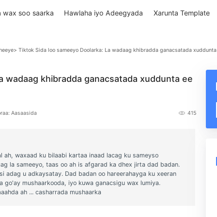
Qiimaha wax soo saarka
Hawlaha iyo Adeegyada
Xarun
iga shisheeye
> Tiktok Sida loo sameeyo Doolarka: La wadaag khibradda gan
ktok: La wadaag khibradda ganacsatada xuddun
ngzhi
Qoraa: Aasaasida
geerayaal ah, waxaad ku bilaabi kartaa inaad lacag ku sameyso
y in lacag la sameeyo, taas oo ah is afgarad ka dhex jirta dad bad
ag ayaa si adag u adkaysatay. Dad badan oo hareerahayga ku xeer
nka ayaa go'ay mushaarkooda, iyo kuwa ganacsigu wax lumiya.
diska amaahda ah ... casharrada mushaarka