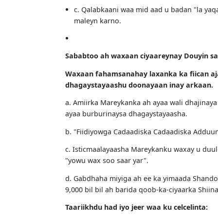
adduunka oo dhan ah, waxaana Mareykan
Taasi micneheedu waa maxay?
macnaheedu:
a. Fiidiyowgu wuxuu ku kordhin kar
b. Waad u soo qaadan kartaa alaabo
oo doolar haddii aad alaab hanti le
c. Qalabkaani waa mid aad u badan "l
maleyn karno.
Sababtoo ah waxaan ciyaareynay Do
Waxaan fahamsanahay laxanka ka fiic
dhagaystayaashu doonayaan inay ar
a. Amiirka Mareykanka ah ayaa wali dh