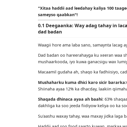
"Xitaa haddii aad leedahay kaliya 10
sameyso qaabkan"!
0.1 Deegaanka: Way adag tahay in
dad badan
Waagii hore ama laba sano, samaynta l
Dad badan oo hareerahayga ku xeeran 
mushaarkooda, iyo kuwa ganacsigu wa
Macaamil gudaha ah, shaqo ka fadhiisiy
Mushaharku kuma dhici karo sicir ba
Shiinaha ayaa 12% ka dhacday, laakiin 
Shaqada dhinaca ayaa ah baahi
: 63%