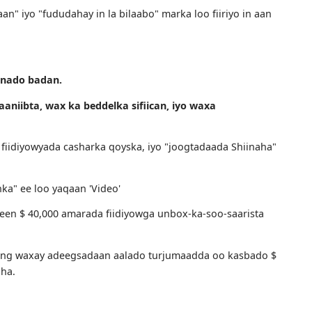
ka ka jira in ka badan 110 milyan oo isticmaale oo keli a
aa kuwa raacsan oo tobanaan kun waqti kasta;
 haddii aad qaadato taraafikada, oo waad kasban kartaa d
edahay;
a yaqaan" iyo "fududahay in la bilaabo" marka loo fiiriyo 
uyin sanado badan.
an ajaaniibta, wax ka beddelka sifiican, iyo waxa
kaan.
ajinaya fiidiyowyada casharka qoyska, iyo "joogtadaada Sh