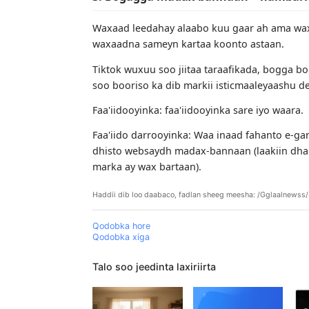
Faa'iido darrooyinka: Dib-u-eegista a
Waa inaad fahamtaa "asal-asal ahaan".
2. Suuqa xiriirka ah (xiriir la leh)
Tiktok wuxuu leeyahay barnaamij xiriir
dadka kale.
Si aad u dhigto si cad, waa bandhiga k
Haddii qof amar ku meeleeyo xiriiriya
Faa'iidooyinka: Qiimaha jaban iyo hawl
Faa'iido darrooyinka: Xulashada badee
3. Bogagga madax-bannaan + n
Waxaad leedahay alaabo kuu gaar ah am
waxaadna sameyn kartaa koonto astaa