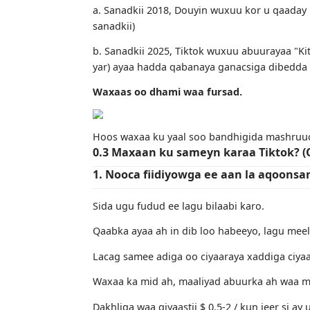
ayaa burburinaysa dhagaystayaasha.
b. "Fiidiyowga Cadaadiska Cadaadiska 
c. Isticmaalayaasha Mareykanku waxay
"yowu wax soo saar yar".
d. Gabdhaha miyiga ah ee ka yimaada
9,000 bil bil ah barida qoob-ka-ciyaark
Taariikhdu had iyo jeer waa ku celceli
a. Sanadkii 2018, Douyin wuxuu kor u 
sanadkii)
b. Sanadkii 2025, Tiktok wuxuu abuuray
yar) ayaa hadda qabanaya ganacsiga d
Waxaas oo dhami waa fursad.