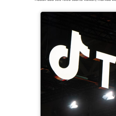
dakhliga ka soo jeeda fiidiyow keliya o
Su'aashu waxay tahay, waa maxay jidka
Haddii aad soo food saarto kuwan, mar