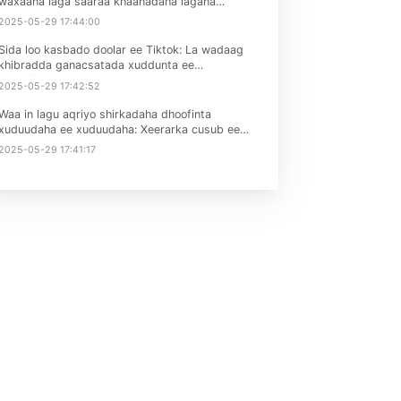
Maqaallada kulul
Alaabada lagu ciyaaro ee carruurta ee EU iyo UK
waa inay buuxiyaan heerarka EN71
2025-05-29 17:45:36
Sharciga batteriga ee EU-da ayaa la tirinayaa,
waxaana laga saaraa khaanadaha lagana
mamnuucay inuu iibiyo iyada oo aan loo
2025-05-29 17:44:00
hoggaansanayn. Iibiyeyaashu waa inay iska
hubiyaan naftooda!
Sida loo kasbado doolar ee Tiktok: La wadaag
khibradda ganacsatada xuddunta ee
iskutallaabta
2025-05-29 17:42:52
Waa in lagu aqriyo shirkadaha dhoofinta
xuduudaha ee xuduudaha: Xeerarka cusub ee
Amazon ee May
2025-05-29 17:41:17
nay