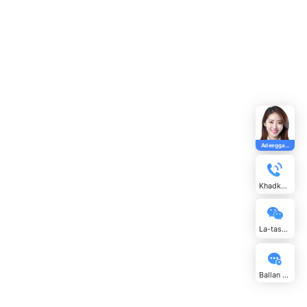
odka.
baha