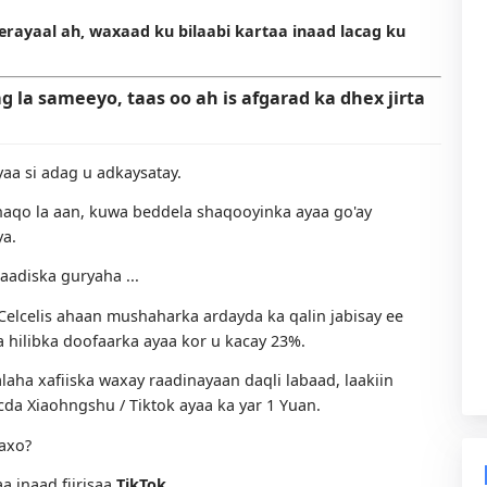
0 taageerayaal ah, waxaad ku bilaabi kartaa inaad lacag
 lacag la sameeyo, taas oo ah is afgarad ka dhex 
acag ayaa si adag u adkaysatay.
waa shaqo la aan, kuwa beddela shaqooyinka ayaa go'ay
x lumiya.
o, cadaadiska guryaha ...
rarka:
Celcelis ahaan mushaharka ardayda ka qalin jabisay
qiimaha hilibka doofaarka ayaa kor u kacay 23%.
 shaqaalaha xafiiska waxay raadinayaan daqli labaad, laaki