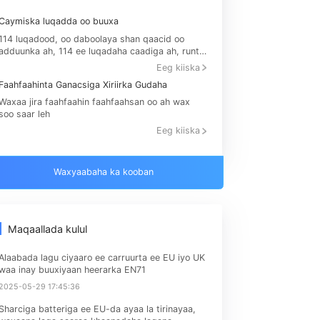
toos ah u soo bandhigi karaan aagagga,
booqdaha UV iyo PV, PC-ga iyo xogta
soodhaca taleefanka gacanta, iwm.
Sidoo kale waad jeclaan kartaa
Caymiska luqadda oo buuxa
Ma
114 luqadood, oo daboolaya shan qaacid oo
Ad
adduunka ah, 114 ee luqadaha caadiga ah, runti
qa
waxay gaarayaan qaab dhismeedka ganacsiga
ma
Eeg kiiska
adduunka
iyo
Faahfaahinta Ganacsiga Xiriirka Gudaha
De
Waxaa jira faahfaahin faahfaahsan oo ah wax
Lu
soo saar leh
si 
fur
Eeg kiiska
ay
luq
er
Waxyaabaha ka kooban
ee 