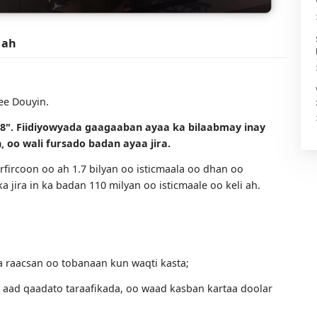
fursad ah
iga ah ee Douyin.
kii 2018". Fiidiyowyada gaagaaban ayaa ka bilaabmay i
urburin, oo wali fursado badan ayaa jira.
yaal firfircoon oo ah 1.7 bilyan oo isticmaala oo dhan oo