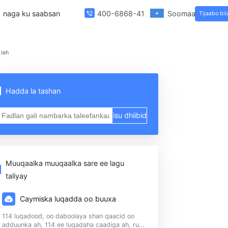
ta Template
naga ku saabsan
400-6868-419
acsatada xuddunta leh
ta ee
Hadda la tashan
isu dhiibid
415
Muuqaalka muuqaalka sare ee lagu
an.
taliyay
an
Caymiska luqadda oo buuxa