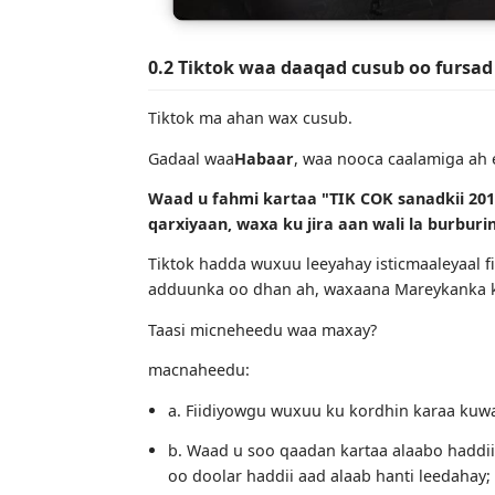
0.2 Tiktok waa daaqad cusub oo 
Tiktok ma ahan wax cusub.
Gadaal waa
Habaar
, waa nooca caalam
Waad u fahmi kartaa "TIK COK sanad
qarxiyaan, waxa ku jira aan wali la b
Tiktok hadda wuxuu leeyahay isticmaale