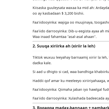
Hoos waxaa ku yaal soo bandhigida mas
0.3 Maxaan ku sameyn karaa Tikt
1. Nooca fiidiyowga ee aan la a
Sida ugu fudud ee lagu bilaabi karo.
Qaabka ayaa ah in dib loo habeeyo, la
Lacag samee adiga oo ciyaaraya xaddig
Waxaa ka mid ah, maaliyad abuurka ah
Dakhliga waa qiyaastii $ 0.5-2 / kun je
Kiisaska guuleysata waxaa ka mid ah: 
oo ay kasbadaan $ 3,200 bishii.
Faa'iidooyinka: wajiga oo muujinaya, t