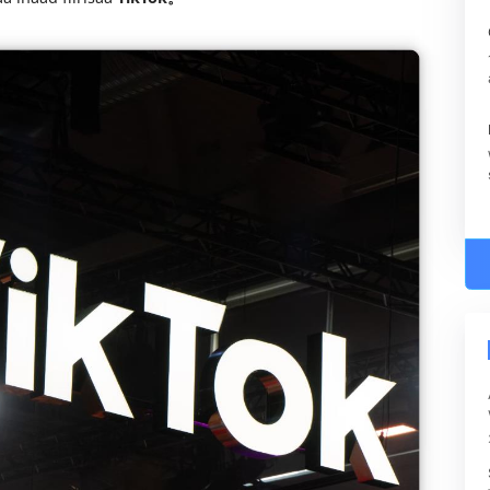
o ka socda Xiaohngshu / Tiktok ayaa ka yar 1 Yuan.
 laga baxo?
kaa waa inaad fiirisaa
TikTok。