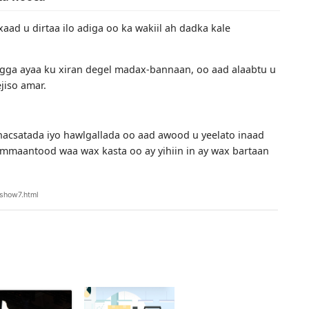
yaa ah mid adag oo adag, waana fududahay in la xadido soc
 la leh, waxaad la jaan qaadi kartaa xiriiriyeyaasha waxyaa
habiirka khabiirka ee Douyin.
haaga, waxaad heli doontaa guddi.
gal fudud.
cada ayaa aad muhiim u ah.
ambarka nooca
a waxaad u dirtaa ilo adiga oo ka wakiil ah dadka kale
n.