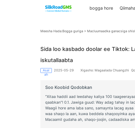
bogga hore
Meesha Hada:
Bogga guriga
>
Macluumaadka ganacs
Sida loo kasbado doolar ee Ti
iskutallaabta
Asal
2025-05-29
Xigasho: Magaalada Chua
ah
Soo Koobid Qodobkan
"Xitaa haddii aad leedahay kaliya 100 taa
qaabkan"! 0.1. Jawiga guud: Way adag taha
Waagii hore ama laba sano, samaynta lac
waa shaqo la aan, kuwa beddela shaqooyi
Macaamil gudaha ah, shaqo-joojin, cadaa