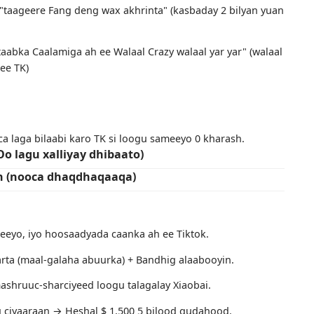
Adduunka" ee loo yaqaan 'Video'
 u duuleen $ 40,000 amarada fiidiyowga unbox-ka-soo-saar
 Shandong waxay adeegsadaan aalado turjumaadda oo kas
a Shiinaha.
nta:
qaaday "taageere Fang deng wax akhrinta" (kasbaday 2 bil
aa "Kitaabka Caalamiga ah ee Walaal Crazy walaal yar yar" 
ibedda ee TK)