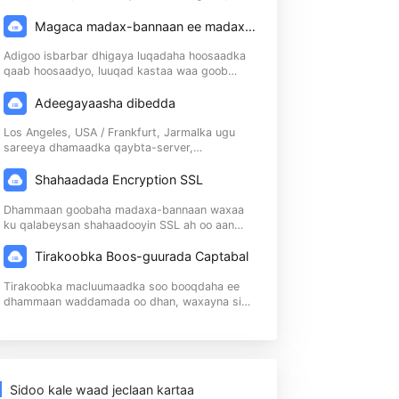
114 luqadood, oo daboolaya shan qaacid oo
adduunka ah, 114 ee luqadaha caadiga ah, runti
waxay gaarayaan qaab dhismeedka ganacsiga
 ku
adduunka
Magaca madax-bannaan ee madax-bannaan
Adigoo isbarbar dhigaya luqadaha hoosaadka
qaab hoosaadyo, luuqad kastaa waa goob
jirta
madax-bannaan (nooca aan-hoosaadka ahayn),
iyo 114 luqadood, i. 11 ...
Adeegayaasha dibedda
Los Angeles, USA / Frankfurt, Jarmalka ugu
sareeya dhamaadka qaybta-server,
macaamiisha dibadaha ayaa ku bilaabata
ilbiriqsiyo gudahood | Miisaaniyadda Mashiinka
Shahaadada Encryption SSL
Raadinta Google Raadinta
Dhammaan goobaha madaxa-bannaan waxaa
ku qalabeysan shahaadooyin SSL ah oo aan
lahayn wax iibsiyada kala duwan,
shahaadooyinka sirta ah ee ku saleysan
Tirakoobka Boos-guurada Captabal
 ee
kaabayaasha furaha bulshada (PKI) | Raadinta
Goole ...
Tirakoobka macluumaadka soo booqdaha ee
dhammaan waddamada oo dhan, waxayna si
in