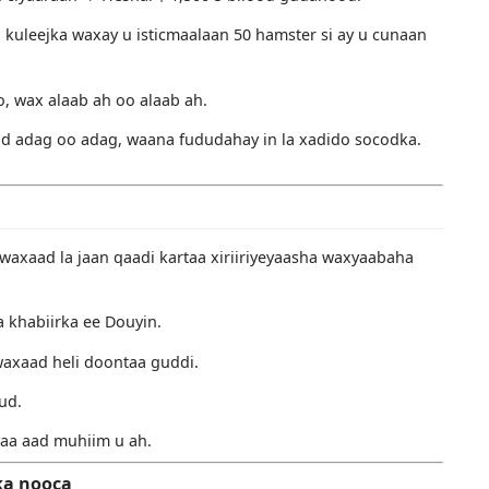
hruuca laga bilaabi karo TK si loogu sameeyo 0 kharash.
ok? (Oo lagu xalliyay dhibaato)
qoonsan (nooca dhaqdhaqaaqa)
gu meeleeyo, iyo hoosaadyada caanka ah ee Tiktok.
a ciyaarta (maal-galaha abuurka) + Bandhig alaabooyin.
 waa mashruuc-sharciyeed loogu talagalay Xiaobai.
er si ay u ciyaaraan → Heshal $ 1,500 5 bilood gudahood.
Ardayda kuleejka waxay u isticmaalaan 50 hamster si ay u 
oogasho, wax alaab ah oo alaab ah.